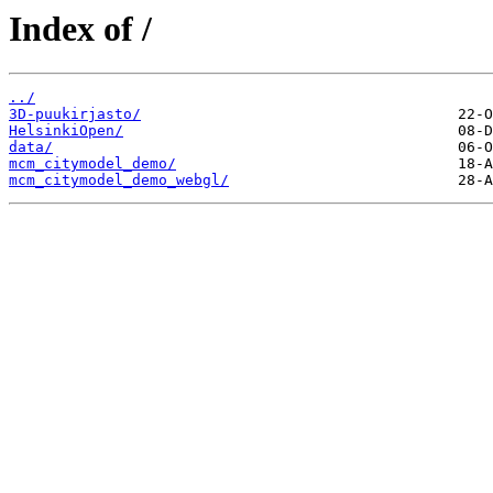
Index of /
../
3D-puukirjasto/
HelsinkiOpen/
data/
mcm_citymodel_demo/
mcm_citymodel_demo_webgl/